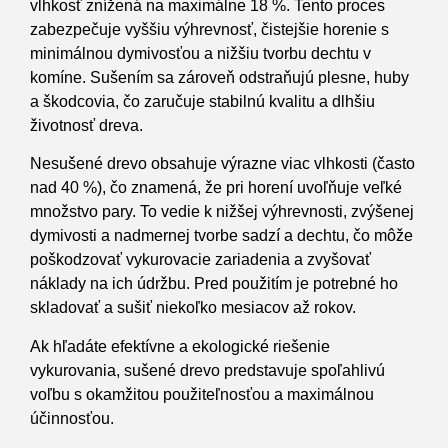
vlhkosť znížená na maximálne 18 %. Tento proces
zabezpečuje vyššiu výhrevnosť, čistejšie horenie s
minimálnou dymivosťou a nižšiu tvorbu dechtu v
komíne. Sušením sa zároveň odstraňujú plesne, huby
a škodcovia, čo zaručuje stabilnú kvalitu a dlhšiu
životnosť dreva.
Nesušené drevo obsahuje výrazne viac vlhkosti (často
nad 40 %), čo znamená, že pri horení uvoľňuje veľké
množstvo pary. To vedie k nižšej výhrevnosti, zvýšenej
dymivosti a nadmernej tvorbe sadzí a dechtu, čo môže
poškodzovať vykurovacie zariadenia a zvyšovať
náklady na ich údržbu. Pred použitím je potrebné ho
skladovať a sušiť niekoľko mesiacov až rokov.
Ak hľadáte efektívne a ekologické riešenie
vykurovania, sušené drevo predstavuje spoľahlivú
voľbu s okamžitou použiteľnosťou a maximálnou
účinnosťou.