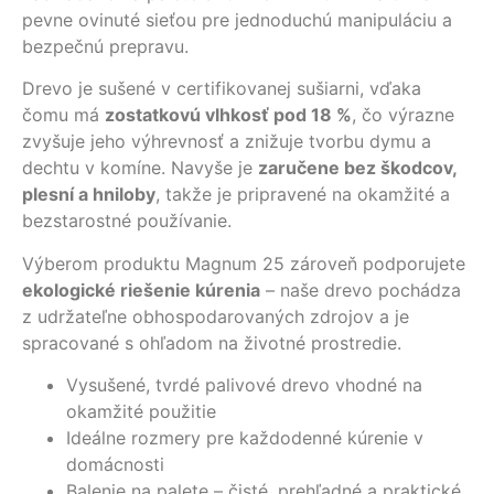
pevne ovinuté sieťou pre jednoduchú manipuláciu a
bezpečnú prepravu.
Drevo je sušené v certifikovanej sušiarni, vďaka
čomu má
zostatkovú vlhkosť pod 18 %
, čo výrazne
zvyšuje jeho výhrevnosť a znižuje tvorbu dymu a
dechtu v komíne. Navyše je
zaručene bez škodcov,
plesní a hniloby
, takže je pripravené na okamžité a
bezstarostné používanie.
Výberom produktu Magnum 25 zároveň podporujete
ekologické riešenie kúrenia
– naše drevo pochádza
z udržateľne obhospodarovaných zdrojov a je
spracované s ohľadom na životné prostredie.
Vysušené, tvrdé palivové drevo vhodné na
okamžité použitie
Ideálne rozmery pre každodenné kúrenie v
domácnosti
Balenie na palete – čisté, prehľadné a praktické