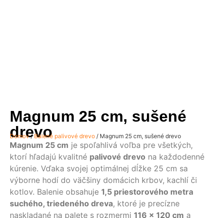
Magnum 25 cm, sušené
drevo
Domov
/
Balené palivové drevo
/ Magnum 25 cm, sušené drevo
Magnum 25 cm
je spoľahlivá voľba pre všetkých,
ktorí hľadajú kvalitné
palivové drevo
na každodenné
kúrenie. Vďaka svojej optimálnej dĺžke 25 cm sa
výborne hodí do väčšiny domácich krbov, kachlí či
kotlov. Balenie obsahuje
1,5 priestorového metra
suchého, triedeného dreva
, ktoré je precízne
naskladané na palete s rozmermi
116 × 120 cm
a